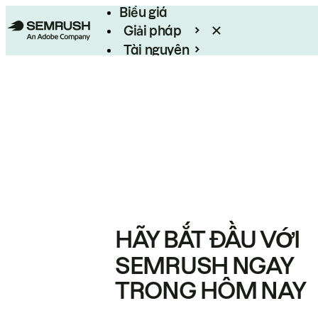
Biểu giá
Giải pháp
Tài nguyên
Enterprise
HÃY BẮT ĐẦU VỚI
SEMRUSH NGAY
TRONG HÔM NAY