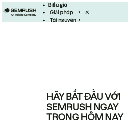
Biểu giá
Giải pháp
Tài nguyên
Enterprise
HÃY BẮT ĐẦU VỚI
SEMRUSH NGAY
TRONG HÔM NAY