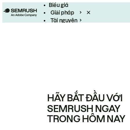
Biểu giá
Giải pháp
Tài nguyên
Enterprise
HÃY BẮT ĐẦU VỚI
SEMRUSH NGAY
TRONG HÔM NAY