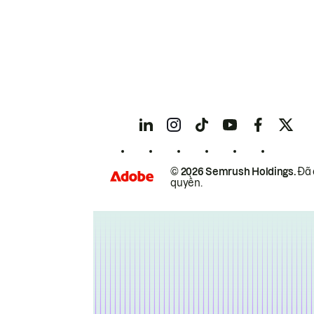
© 2026 Semrush Holdings.
Đã 
quyền.