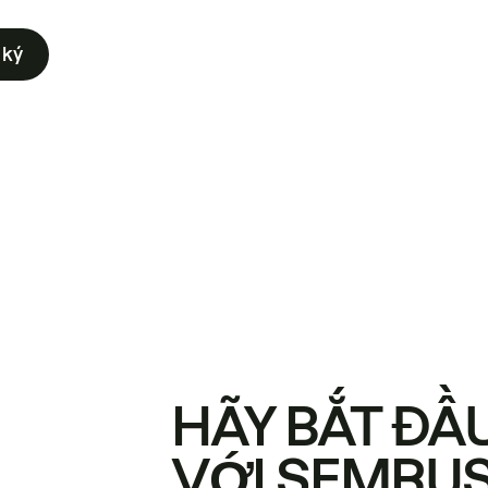
 ký
HÃY BẮT ĐẦ
VỚI SEMRU