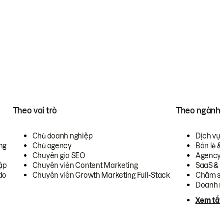
Theo vai trò
Theo ngàn
Chủ doanh nghiệp
Dịch v
ng
Chủ agency
Bán lẻ 
Chuyên gia SEO
Agenc
ập
Chuyên viên Content Marketing
SaaS &
do
Chuyên viên Growth Marketing Full-Stack
Chăm s
Doanh 
Xem tấ