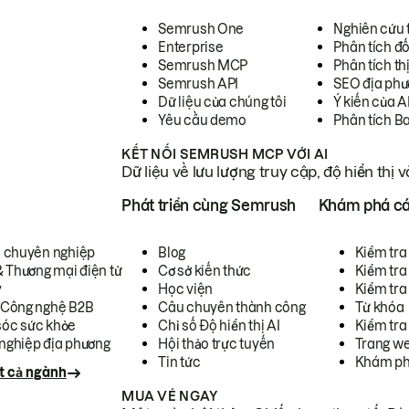
Semrush One
Nghiên cứu 
Enterprise
Phân tích đố
Semrush MCP
Phân tích th
Semrush API
SEO địa phư
Dữ liệu của chúng tôi
Ý kiến của A
Yêu cầu demo
Phân tích B
KẾT NỐI SEMRUSH MCP VỚI AI
Dữ liệu về lưu lượng truy cập, độ hiển thị 
h
Phát triển cùng Semrush
Khám phá cá
ụ chuyên nghiệp
Blog
Kiểm tra 
& Thương mại điện tử
Cơ sở kiến thức
Kiểm tra
y
Học viện
Kiểm tra
 Công nghệ B2B
Câu chuyên thành công
Từ khóa
óc sức khỏe
Chỉ số Độ hiển thị AI
Kiểm tra
nghiệp địa phương
Hội thảo trực tuyến
Trang we
Tin tức
Khám ph
t cả ngành
MUA VÉ NGAY