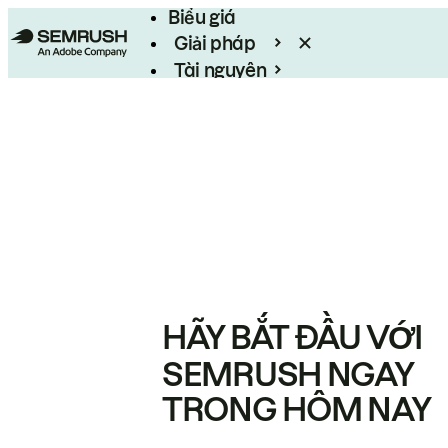
Biểu giá
Giải pháp
Tài nguyên
Enterprise
HÃY BẮT ĐẦU VỚI
SEMRUSH NGAY
TRONG HÔM NAY