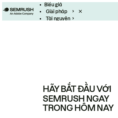
Biểu giá
Giải pháp
Tài nguyên
Enterprise
HÃY BẮT ĐẦU VỚI
SEMRUSH NGAY
TRONG HÔM NAY