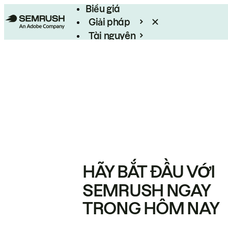
Biểu giá
Giải pháp
Tài nguyên
Enterprise
HÃY BẮT ĐẦU VỚI
SEMRUSH NGAY
TRONG HÔM NAY