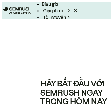
Biểu giá
Giải pháp
Tài nguyên
Enterprise
HÃY BẮT ĐẦU VỚI
SEMRUSH NGAY
TRONG HÔM NAY