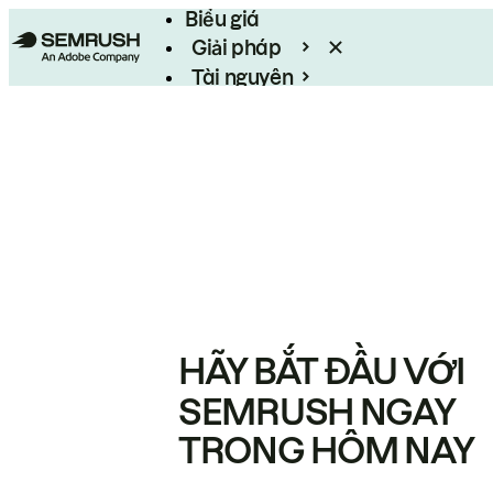
Biểu giá
Giải pháp
Tài nguyên
Enterprise
HÃY BẮT ĐẦU VỚI
SEMRUSH NGAY
TRONG HÔM NAY