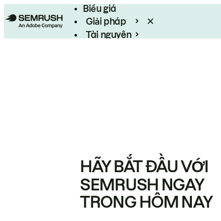
Biểu giá
Giải pháp
Tài nguyên
Enterprise
HÃY BẮT ĐẦU VỚI
SEMRUSH NGAY
TRONG HÔM NAY