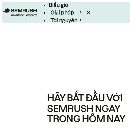
Biểu giá
Giải pháp
Tài nguyên
Enterprise
HÃY BẮT ĐẦU VỚI
SEMRUSH NGAY
TRONG HÔM NAY