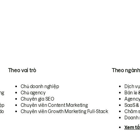
Theo vai trò
Theo ngàn
Chủ doanh nghiệp
Dịch v
ng
Chủ agency
Bán lẻ 
Chuyên gia SEO
Agenc
ập
Chuyên viên Content Marketing
SaaS &
do
Chuyên viên Growth Marketing Full-Stack
Chăm s
Doanh 
Xem tấ