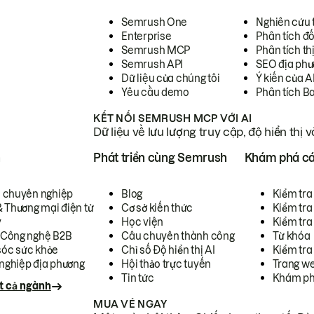
Semrush One
Nghiên cứu 
Enterprise
Phân tích đố
Semrush MCP
Phân tích th
Semrush API
SEO địa phư
Dữ liệu của chúng tôi
Ý kiến của A
Yêu cầu demo
Phân tích B
KẾT NỐI SEMRUSH MCP VỚI AI
Dữ liệu về lưu lượng truy cập, độ hiển thị 
h
Phát triển cùng Semrush
Khám phá cá
ụ chuyên nghiệp
Blog
Kiểm tra 
& Thương mại điện tử
Cơ sở kiến thức
Kiểm tra
y
Học viện
Kiểm tra
 Công nghệ B2B
Câu chuyên thành công
Từ khóa
óc sức khỏe
Chỉ số Độ hiển thị AI
Kiểm tra
nghiệp địa phương
Hội thảo trực tuyến
Trang we
Tin tức
Khám ph
t cả ngành
MUA VÉ NGAY