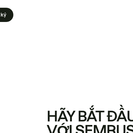
 ký
HÃY BẮT ĐẦ
VỚI SEMRU