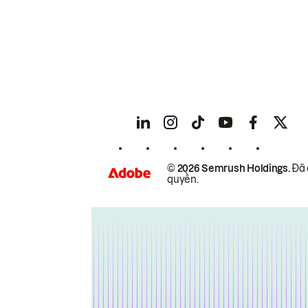
© 2026 Semrush Holdings.
Đã 
quyền.