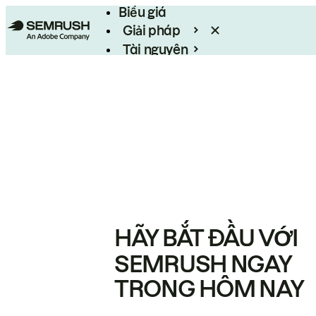
Biểu giá
Giải pháp
Tài nguyên
Enterprise
HÃY BẮT ĐẦU VỚI
SEMRUSH NGAY
TRONG HÔM NAY