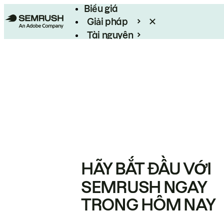
Biểu giá
Giải pháp
Tài nguyên
Enterprise
HÃY BẮT ĐẦU VỚI
SEMRUSH NGAY
TRONG HÔM NAY