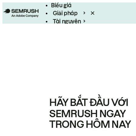
Biểu giá
Giải pháp
Tài nguyên
Enterprise
HÃY BẮT ĐẦU VỚI
SEMRUSH NGAY
TRONG HÔM NAY