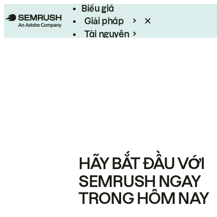
Biểu giá
Giải pháp
Tài nguyên
Enterprise
HÃY BẮT ĐẦU VỚI
SEMRUSH NGAY
TRONG HÔM NAY