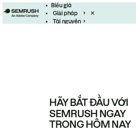
Biểu giá
Giải pháp
Tài nguyên
Enterprise
HÃY BẮT ĐẦU VỚI
SEMRUSH NGAY
TRONG HÔM NAY