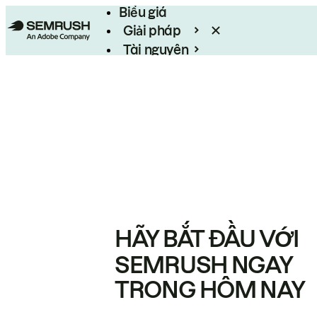
Biểu giá
Giải pháp
Tài nguyên
Enterprise
HÃY BẮT ĐẦU VỚI
SEMRUSH NGAY
TRONG HÔM NAY