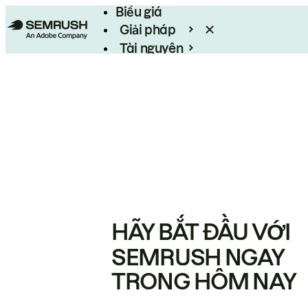
Biểu giá
Giải pháp
Tài nguyên
Enterprise
HÃY BẮT ĐẦU VỚI
SEMRUSH NGAY
TRONG HÔM NAY