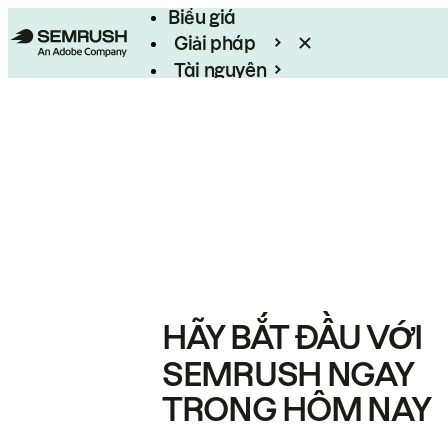
Biểu giá
Giải pháp
Tài nguyên
Enterprise
HÃY BẮT ĐẦU VỚI
SEMRUSH NGAY
TRONG HÔM NAY