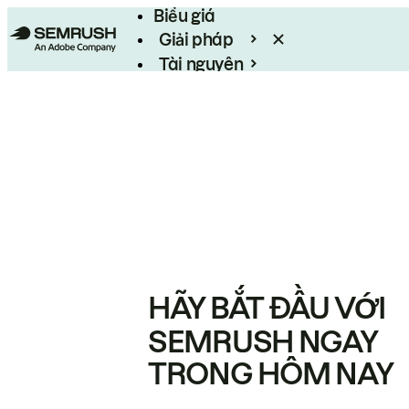
Biểu giá
Giải pháp
Tài nguyên
Enterprise
HÃY BẮT ĐẦU VỚI
SEMRUSH NGAY
TRONG HÔM NAY