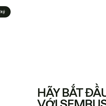
 ký
HÃY BẮT ĐẦ
VỚI SEMRU