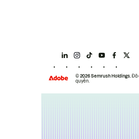
© 2026 Semrush Holdings.
Đã 
quyền.