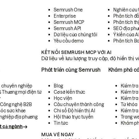
Semrush One
Nghiên cứu 
Enterprise
Phân tích đố
Semrush MCP
Phân tích th
Semrush API
SEO địa phư
Dữ liệu của chúng tôi
Ý kiến của A
Yêu cầu demo
Phân tích B
KẾT NỐI SEMRUSH MCP VỚI AI
Dữ liệu về lưu lượng truy cập, độ hiển thị 
h
Phát triển cùng Semrush
Khám phá cá
ụ chuyên nghiệp
Blog
Kiểm tra 
& Thương mại điện tử
Cơ sở kiến thức
Kiểm tra
y
Học viện
Kiểm tra
 Công nghệ B2B
Câu chuyên thành công
Từ khóa
óc sức khỏe
Chỉ số Độ hiển thị AI
Kiểm tra
nghiệp địa phương
Hội thảo trực tuyến
Trang we
Tin tức
Khám ph
t cả ngành
MUA VÉ NGAY