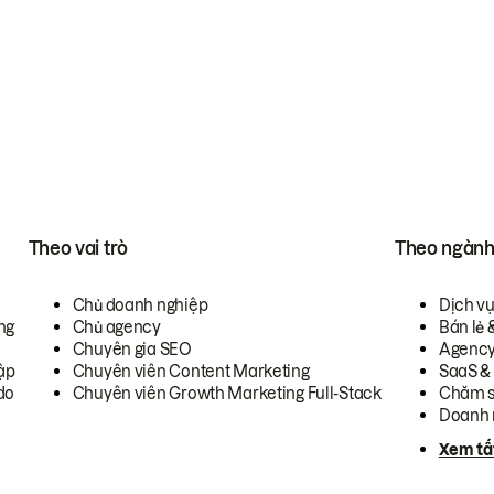
Theo vai trò
Theo ngàn
Chủ doanh nghiệp
Dịch v
ng
Chủ agency
Bán lẻ 
Chuyên gia SEO
Agenc
ập
Chuyên viên Content Marketing
SaaS &
do
Chuyên viên Growth Marketing Full-Stack
Chăm s
Doanh 
Xem tấ