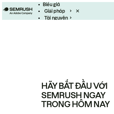
Biểu giá
Giải pháp
Tài nguyên
Enterprise
HÃY BẮT ĐẦU VỚI
SEMRUSH NGAY
TRONG HÔM NAY