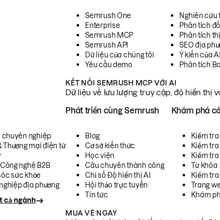
Semrush One
Nghiên cứu 
Enterprise
Phân tích đố
Semrush MCP
Phân tích th
Semrush API
SEO địa phư
Dữ liệu của chúng tôi
Ý kiến của A
Yêu cầu demo
Phân tích B
KẾT NỐI SEMRUSH MCP VỚI AI
Dữ liệu về lưu lượng truy cập, độ hiển thị 
h
Phát triển cùng Semrush
Khám phá cá
ụ chuyên nghiệp
Blog
Kiểm tra 
& Thương mại điện tử
Cơ sở kiến thức
Kiểm tra
y
Học viện
Kiểm tra
 Công nghệ B2B
Câu chuyên thành công
Từ khóa
óc sức khỏe
Chỉ số Độ hiển thị AI
Kiểm tra
nghiệp địa phương
Hội thảo trực tuyến
Trang we
Tin tức
Khám ph
t cả ngành
MUA VÉ NGAY