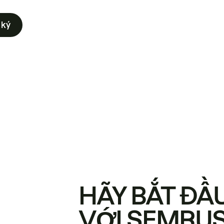
 ký
HÃY BẮT ĐẦ
VỚI SEMRU