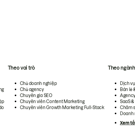
Theo vai trò
Theo ngàn
Chủ doanh nghiệp
Dịch v
ng
Chủ agency
Bán lẻ 
Chuyên gia SEO
Agenc
ập
Chuyên viên Content Marketing
SaaS &
do
Chuyên viên Growth Marketing Full-Stack
Chăm s
Doanh 
Xem tấ