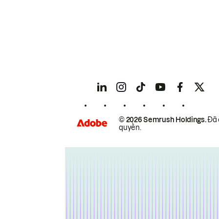
© 2026 Semrush Holdings.
Đã 
quyền.