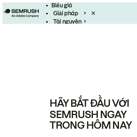
Biểu giá
Giải pháp
Tài nguyên
Enterprise
HÃY BẮT ĐẦU VỚI
SEMRUSH NGAY
TRONG HÔM NAY