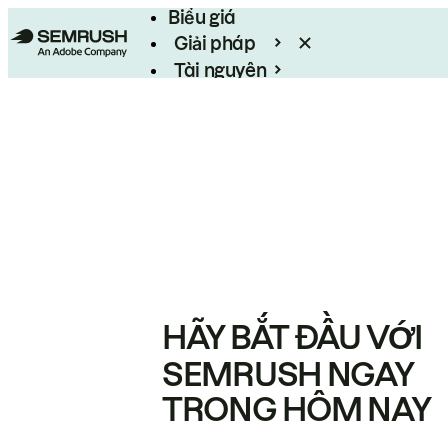
Biểu giá
Giải pháp
Tài nguyên
Enterprise
HÃY BẮT ĐẦU VỚI
SEMRUSH NGAY
TRONG HÔM NAY