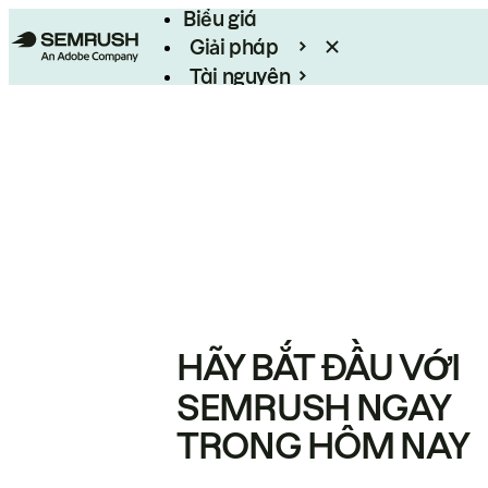
Biểu giá
Giải pháp
Tài nguyên
Enterprise
HÃY BẮT ĐẦU VỚI
SEMRUSH NGAY
TRONG HÔM NAY