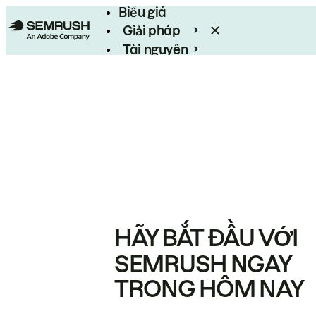
Biểu giá
Giải pháp
Tài nguyên
Enterprise
HÃY BẮT ĐẦU VỚI
SEMRUSH NGAY
TRONG HÔM NAY