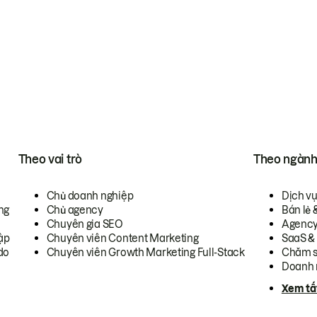
Theo vai trò
Theo ngàn
Chủ doanh nghiệp
Dịch v
ng
Chủ agency
Bán lẻ 
Chuyên gia SEO
Agenc
ập
Chuyên viên Content Marketing
SaaS &
do
Chuyên viên Growth Marketing Full-Stack
Chăm s
Doanh 
Xem tấ