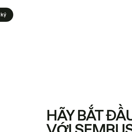
 ký
HÃY BẮT ĐẦ
VỚI SEMRU