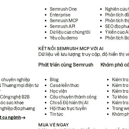
Semrush One
Nghiên cứu 
Enterprise
Phân tích đố
Semrush MCP
Phân tích th
Semrush API
SEO địa phư
Dữ liệu của chúng tôi
Ý kiến của A
Yêu cầu demo
Phân tích B
KẾT NỐI SEMRUSH MCP VỚI AI
Dữ liệu về lưu lượng truy cập, độ hiển thị 
h
Phát triển cùng Semrush
Khám phá cá
ụ chuyên nghiệp
Blog
Kiểm tra 
& Thương mại điện tử
Cơ sở kiến thức
Kiểm tra
y
Học viện
Kiểm tra
 Công nghệ B2B
Câu chuyên thành công
Từ khóa
óc sức khỏe
Chỉ số Độ hiển thị AI
Kiểm tra
nghiệp địa phương
Hội thảo trực tuyến
Trang we
Tin tức
Khám ph
t cả ngành
MUA VÉ NGAY