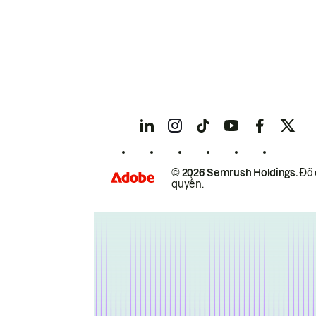
© 2026 Semrush Holdings.
Đã 
quyền.