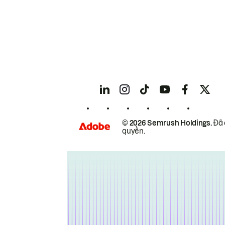
© 2026 Semrush Holdings.
Đã 
quyền.