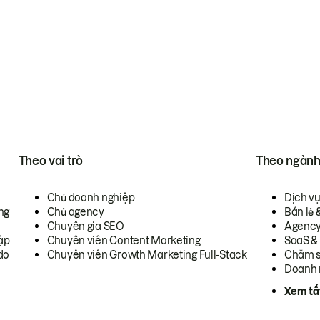
Theo vai trò
Theo ngàn
Chủ doanh nghiệp
Dịch v
ng
Chủ agency
Bán lẻ 
Chuyên gia SEO
Agenc
ập
Chuyên viên Content Marketing
SaaS &
do
Chuyên viên Growth Marketing Full-Stack
Chăm s
Doanh 
Xem tấ