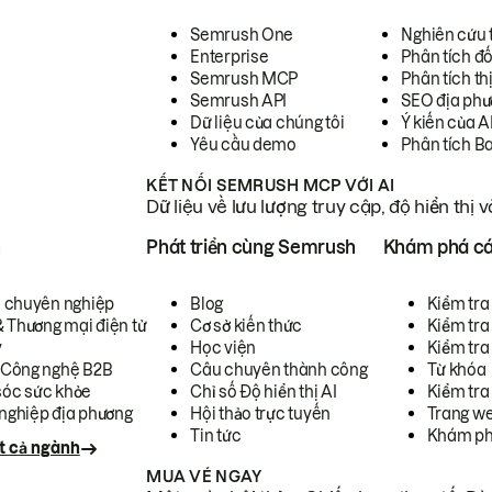
Semrush One
Nghiên cứu 
Enterprise
Phân tích đố
Semrush MCP
Phân tích th
Semrush API
SEO địa phư
Dữ liệu của chúng tôi
Ý kiến của A
Yêu cầu demo
Phân tích B
KẾT NỐI SEMRUSH MCP VỚI AI
Dữ liệu về lưu lượng truy cập, độ hiển thị 
h
Phát triển cùng Semrush
Khám phá cá
ụ chuyên nghiệp
Blog
Kiểm tra 
& Thương mại điện tử
Cơ sở kiến thức
Kiểm tra
y
Học viện
Kiểm tra
 Công nghệ B2B
Câu chuyên thành công
Từ khóa
óc sức khỏe
Chỉ số Độ hiển thị AI
Kiểm tra
nghiệp địa phương
Hội thảo trực tuyến
Trang we
Tin tức
Khám ph
t cả ngành
MUA VÉ NGAY