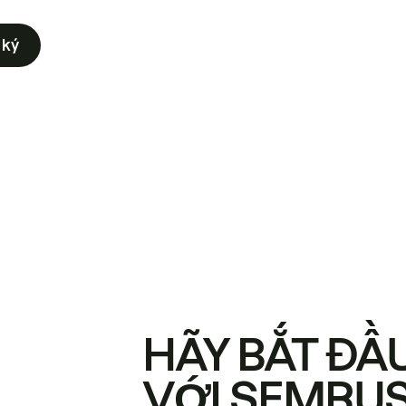
 ký
HÃY BẮT ĐẦ
VỚI SEMRU