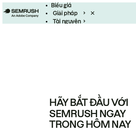
Biểu giá
Giải pháp
Tài nguyên
Enterprise
HÃY BẮT ĐẦU VỚI
SEMRUSH NGAY
TRONG HÔM NAY