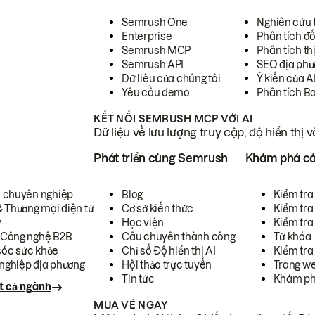
Semrush One
Nghiên cứu 
Enterprise
Phân tích đố
Semrush MCP
Phân tích th
Semrush API
SEO địa phư
Dữ liệu của chúng tôi
Ý kiến của A
Yêu cầu demo
Phân tích B
KẾT NỐI SEMRUSH MCP VỚI AI
Dữ liệu về lưu lượng truy cập, độ hiển thị 
h
Phát triển cùng Semrush
Khám phá cá
ụ chuyên nghiệp
Blog
Kiểm tra 
& Thương mại điện tử
Cơ sở kiến thức
Kiểm tra
y
Học viện
Kiểm tra
 Công nghệ B2B
Câu chuyên thành công
Từ khóa
óc sức khỏe
Chỉ số Độ hiển thị AI
Kiểm tra
nghiệp địa phương
Hội thảo trực tuyến
Trang we
Tin tức
Khám ph
t cả ngành
MUA VÉ NGAY