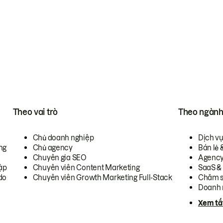
Theo vai trò
Theo ngàn
Chủ doanh nghiệp
Dịch v
ng
Chủ agency
Bán lẻ 
Chuyên gia SEO
Agenc
ập
Chuyên viên Content Marketing
SaaS &
do
Chuyên viên Growth Marketing Full-Stack
Chăm s
Doanh 
Xem tấ