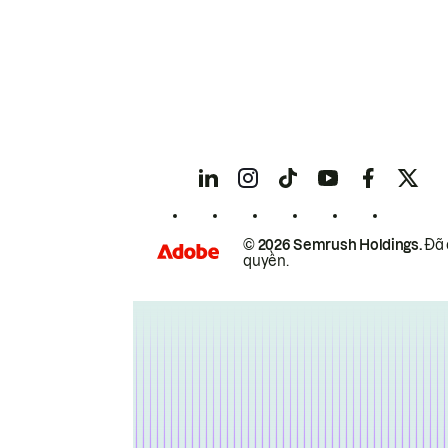
© 2026 Semrush Holdings.
Đã 
quyền.