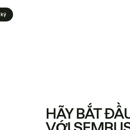
 ký
HÃY BẮT ĐẦ
VỚI SEMRU