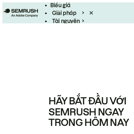
Biểu giá
Giải pháp
Tài nguyên
Enterprise
HÃY BẮT ĐẦU VỚI
SEMRUSH NGAY
TRONG HÔM NAY