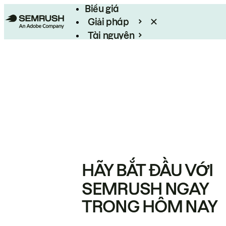
Biểu giá
Giải pháp
Tài nguyên
Enterprise
HÃY BẮT ĐẦU VỚI
SEMRUSH NGAY
TRONG HÔM NAY