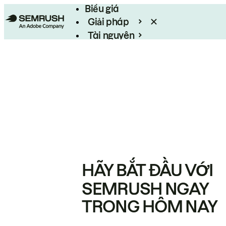
Biểu giá
Giải pháp
Tài nguyên
Enterprise
HÃY BẮT ĐẦU VỚI
SEMRUSH NGAY
TRONG HÔM NAY