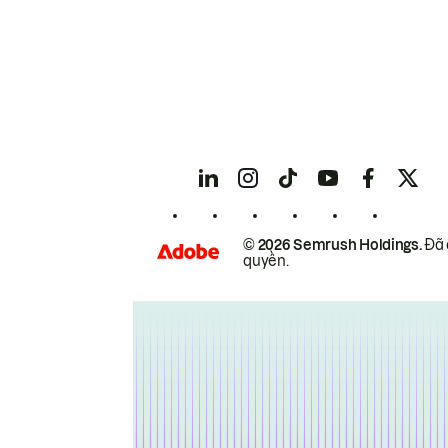
© 2026 Semrush Holdings.
Đã 
quyền.