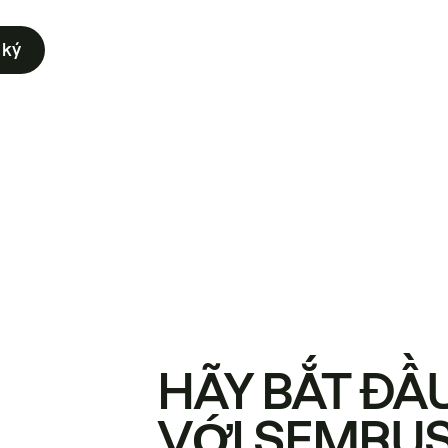
 ký
HÃY BẮT ĐẦ
VỚI SEMRU