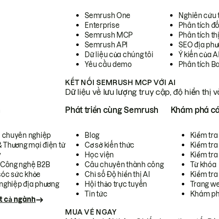
Semrush One
Nghiên cứu 
Enterprise
Phân tích đố
Semrush MCP
Phân tích th
Semrush API
SEO địa phư
Dữ liệu của chúng tôi
Ý kiến của A
Yêu cầu demo
Phân tích B
KẾT NỐI SEMRUSH MCP VỚI AI
Dữ liệu về lưu lượng truy cập, độ hiển thị 
h
Phát triển cùng Semrush
Khám phá cá
ụ chuyên nghiệp
Blog
Kiểm tra 
& Thương mại điện tử
Cơ sở kiến thức
Kiểm tra
y
Học viện
Kiểm tra
 Công nghệ B2B
Câu chuyên thành công
Từ khóa
óc sức khỏe
Chỉ số Độ hiển thị AI
Kiểm tra
nghiệp địa phương
Hội thảo trực tuyến
Trang we
Tin tức
Khám ph
t cả ngành
MUA VÉ NGAY