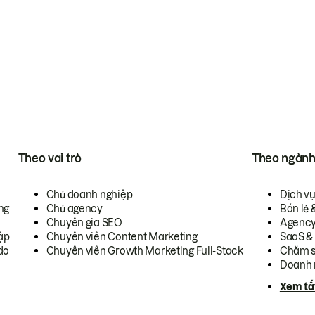
Theo vai trò
Theo ngàn
Chủ doanh nghiệp
Dịch v
ng
Chủ agency
Bán lẻ 
Chuyên gia SEO
Agenc
ập
Chuyên viên Content Marketing
SaaS &
do
Chuyên viên Growth Marketing Full-Stack
Chăm s
Doanh 
Xem tấ