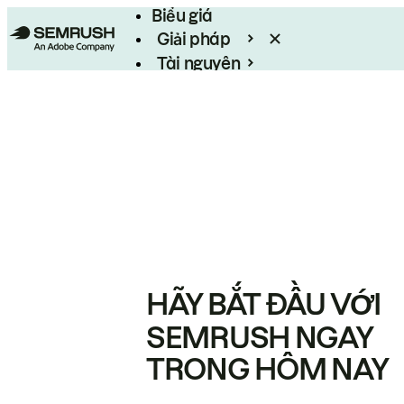
Biểu giá
Giải pháp
Tài nguyên
Enterprise
HÃY BẮT ĐẦU VỚI
SEMRUSH NGAY
TRONG HÔM NAY