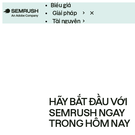
Biểu giá
Giải pháp
Tài nguyên
Enterprise
HÃY BẮT ĐẦU VỚI
SEMRUSH NGAY
TRONG HÔM NAY