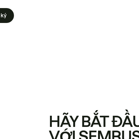
 ký
HÃY BẮT ĐẦ
VỚI SEMRU