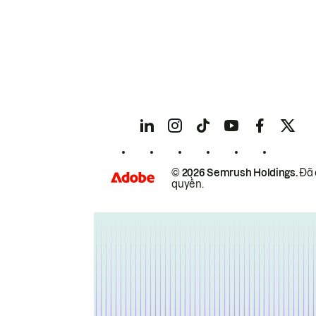
© 2026 Semrush Holdings.
Đã 
quyền.