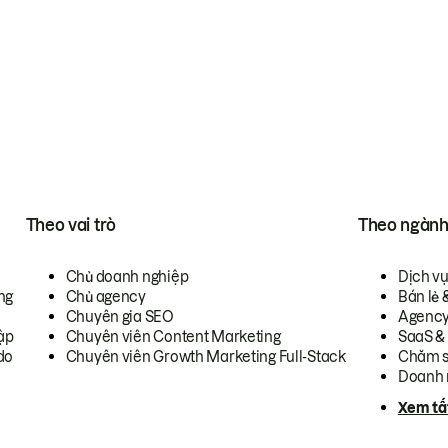
Theo vai trò
Theo ngàn
Chủ doanh nghiệp
Dịch v
ng
Chủ agency
Bán lẻ 
Chuyên gia SEO
Agenc
ập
Chuyên viên Content Marketing
SaaS &
do
Chuyên viên Growth Marketing Full-Stack
Chăm s
Doanh 
Xem tấ