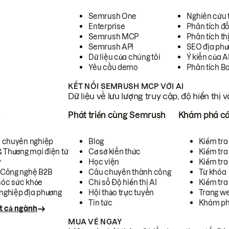
Semrush One
Nghiên cứu 
Enterprise
Phân tích đố
Semrush MCP
Phân tích th
Semrush API
SEO địa phư
Dữ liệu của chúng tôi
Ý kiến của A
Yêu cầu demo
Phân tích B
KẾT NỐI SEMRUSH MCP VỚI AI
Dữ liệu về lưu lượng truy cập, độ hiển thị 
h
Phát triển cùng Semrush
Khám phá cá
ụ chuyên nghiệp
Blog
Kiểm tra 
& Thương mại điện tử
Cơ sở kiến thức
Kiểm tra
y
Học viện
Kiểm tra
 Công nghệ B2B
Câu chuyên thành công
Từ khóa
óc sức khỏe
Chỉ số Độ hiển thị AI
Kiểm tra
nghiệp địa phương
Hội thảo trực tuyến
Trang we
Tin tức
Khám ph
t cả ngành
MUA VÉ NGAY