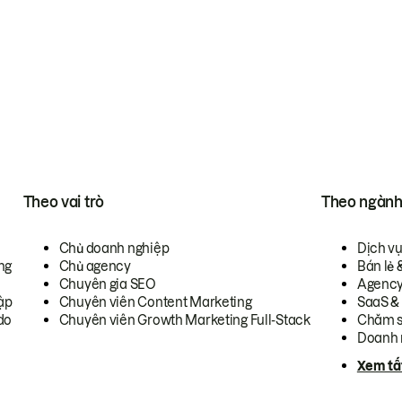
Theo vai trò
Theo ngàn
Chủ doanh nghiệp
Dịch v
ng
Chủ agency
Bán lẻ 
Chuyên gia SEO
Agenc
ập
Chuyên viên Content Marketing
SaaS &
do
Chuyên viên Growth Marketing Full-Stack
Chăm s
Doanh 
Xem tấ