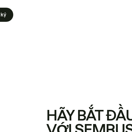
 ký
HÃY BẮT ĐẦ
VỚI SEMRU