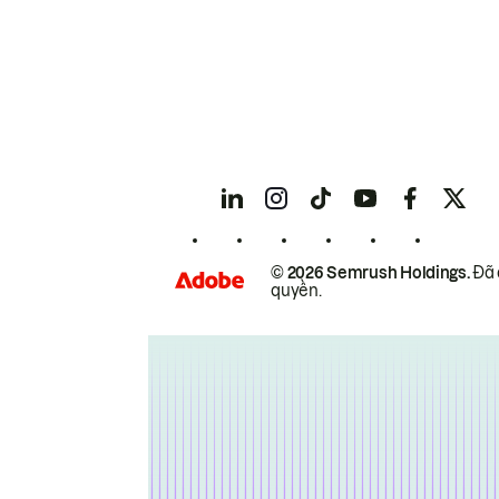
© 2026 Semrush Holdings.
Đã 
quyền.