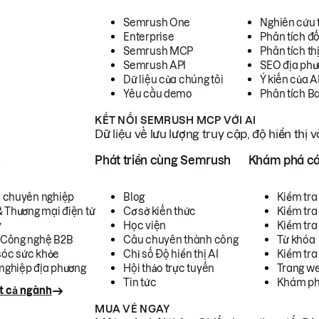
Semrush One
Nghiên cứu 
Enterprise
Phân tích đố
Semrush MCP
Phân tích th
Semrush API
SEO địa phư
Dữ liệu của chúng tôi
Ý kiến của A
Yêu cầu demo
Phân tích B
KẾT NỐI SEMRUSH MCP VỚI AI
Dữ liệu về lưu lượng truy cập, độ hiển thị 
h
Phát triển cùng Semrush
Khám phá cá
ụ chuyên nghiệp
Blog
Kiểm tra 
& Thương mại điện tử
Cơ sở kiến thức
Kiểm tra
y
Học viện
Kiểm tra
 Công nghệ B2B
Câu chuyên thành công
Từ khóa
óc sức khỏe
Chỉ số Độ hiển thị AI
Kiểm tra
nghiệp địa phương
Hội thảo trực tuyến
Trang we
Tin tức
Khám ph
t cả ngành
MUA VÉ NGAY