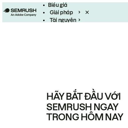
Biểu giá
Giải pháp
Tài nguyên
Enterprise
HÃY BẮT ĐẦU VỚI
SEMRUSH NGAY
TRONG HÔM NAY