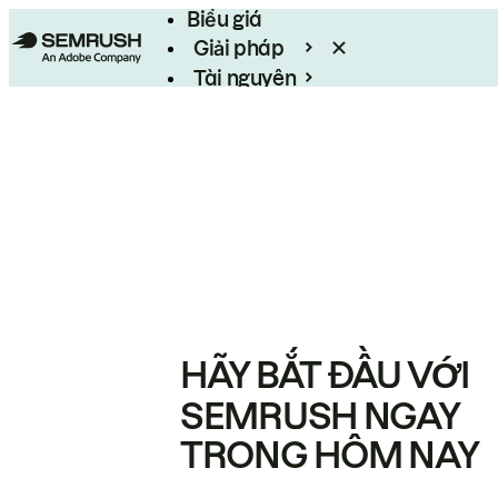
Biểu giá
Giải pháp
Tài nguyên
Enterprise
HÃY BẮT ĐẦU VỚI
SEMRUSH NGAY
TRONG HÔM NAY