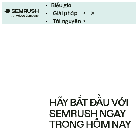
Biểu giá
Giải pháp
Tài nguyên
Enterprise
HÃY BẮT ĐẦU VỚI
SEMRUSH NGAY
TRONG HÔM NAY