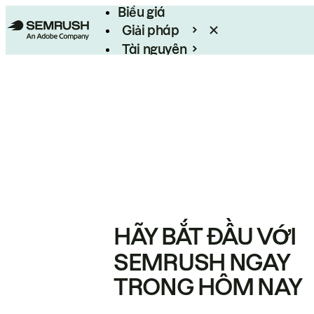
Biểu giá
Giải pháp
Tài nguyên
Enterprise
HÃY BẮT ĐẦU VỚI
SEMRUSH NGAY
TRONG HÔM NAY