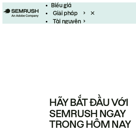
Biểu giá
Giải pháp
Tài nguyên
Enterprise
HÃY BẮT ĐẦU VỚI
SEMRUSH NGAY
TRONG HÔM NAY