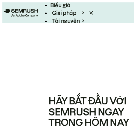
Biểu giá
Giải pháp
Tài nguyên
Enterprise
HÃY BẮT ĐẦU VỚI
SEMRUSH NGAY
TRONG HÔM NAY