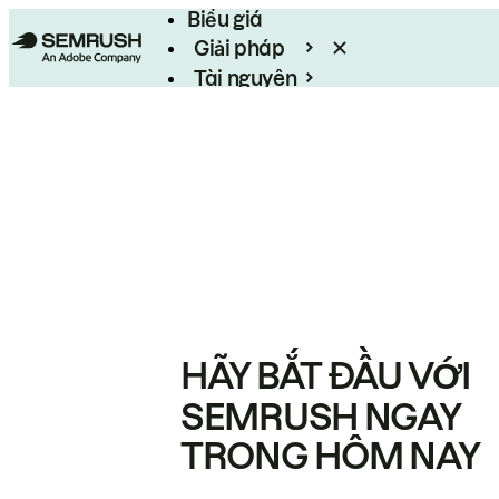
Biểu giá
Giải pháp
Tài nguyên
Enterprise
HÃY BẮT ĐẦU VỚI
SEMRUSH NGAY
TRONG HÔM NAY