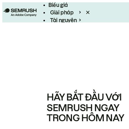
Biểu giá
Giải pháp
Tài nguyên
Enterprise
HÃY BẮT ĐẦU VỚI
SEMRUSH NGAY
TRONG HÔM NAY