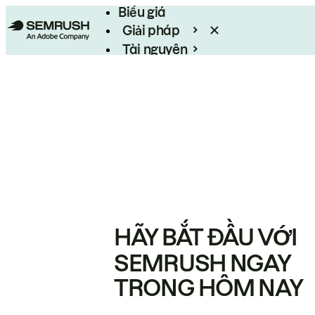
Biểu giá
Giải pháp
Tài nguyên
Enterprise
HÃY BẮT ĐẦU VỚI
SEMRUSH NGAY
TRONG HÔM NAY