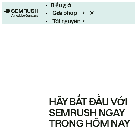
Biểu giá
Giải pháp
Tài nguyên
Enterprise
HÃY BẮT ĐẦU VỚI
SEMRUSH NGAY
TRONG HÔM NAY